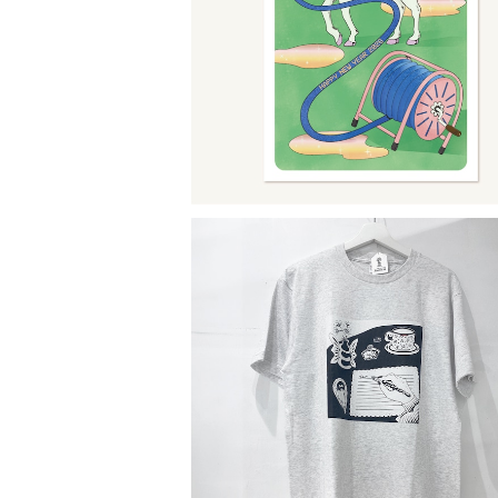
【お年玉付き年賀状】2026年年賀状 3
ト シュールイラスト
¥770
T-shirt(ash)
¥4,400