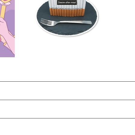
るアイ
ニコチータルト(Sticker)
DE
なたの
¥330