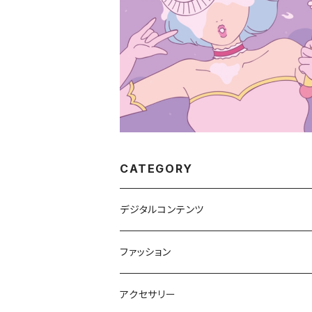
SNSアイコンイラスト/インパクトのあ
コン（商用OK） オーダーイラスト【あ
¥5,500
お顔にパイ投げを】
CATEGORY
デジタルコンテンツ
電子書籍
ファッション
Tシャツ
アクセサリー