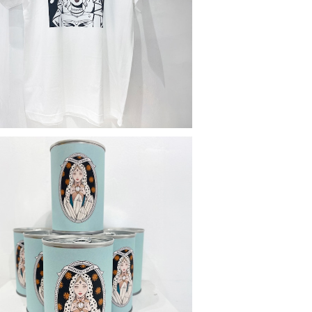
T-shirt(white)
¥4,400
SOLD OUT
ergency Charity Bread(オレンジ胡
桃デニッシュパン）
¥880