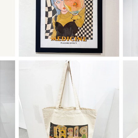
Placebo Effect
枚セッ
¥14,300
tote bag
Em
¥4,400