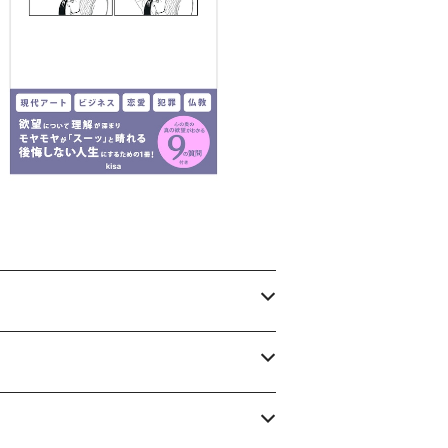
SIRE BOOK 右脳と左脳を刺激する、欲望
にまつわる本。
¥500