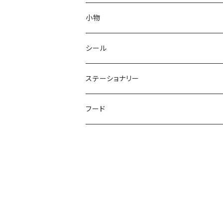
ソックス
ピアス
小物
金属アレルギー対応ピアス
ネックレス
スマホケース
シール
ブレスレット
スマホリング
ステッカー
ステーショナリー
キーホルダー
タトゥーシール
ポストカード
フード
パン