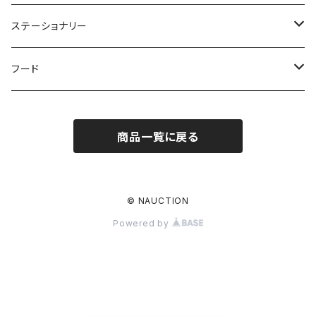
ブレスレット
スマホリング
ステッカー
ステーショナリー
キーホルダー
タトゥーシール
ポストカード
フード
パン
商品一覧に戻る
© NAUCTION
Powered by