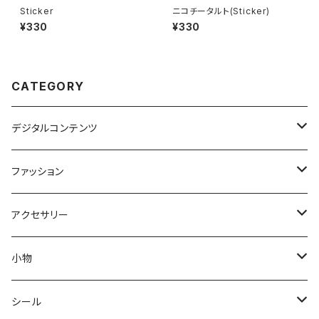
Sticker
ニコチータルト(Sticker)
¥330
¥330
CATEGORY
デジタルコンテンツ
電子書籍
ファッション
Tシャツ
アクセサリー
ソックス
ピアス
小物
金属アレルギー対応ピアス
ネックレス
スマホケース
シール