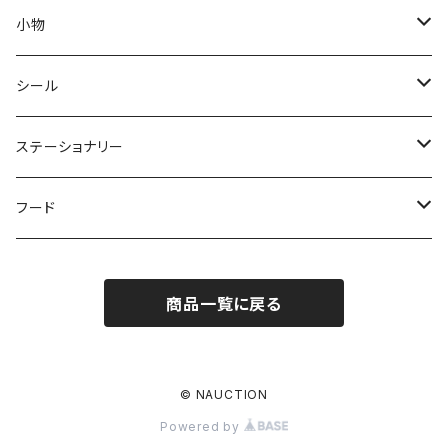
ソックス
ピアス
小物
金属アレルギー対応ピアス
ネックレス
スマホケース
シール
ブレスレット
スマホリング
ステッカー
ステーショナリー
キーホルダー
タトゥーシール
ポストカード
フード
パン
商品一覧に戻る
© NAUCTION
Powered by