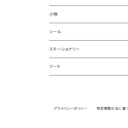
ソックス
ピアス
小物
金属アレルギー対応ピアス
ネックレス
スマホケース
シール
ブレスレット
スマホリング
ステッカー
ステーショナリー
キーホルダー
タトゥーシール
ポストカード
フード
パン
プライバシーポリシー
特定商取引法に基