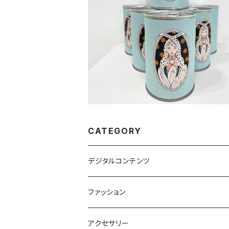
SOLD OUT
Emergency Charity Bread(オレ
桃デニッシュパン）
¥880
CATEGORY
デジタルコンテンツ
電子書籍
ファッション
Tシャツ
アクセサリー